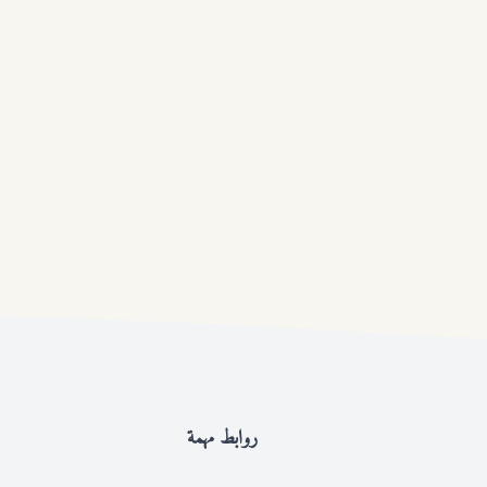
روابط مهمة