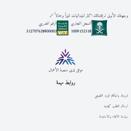
وجهتك الأولى لـ إقتنائك اكثر الميداليات تميزاً وجمالاً 🪄
السجل التجاري
الرقم الضريبي
1009152318
312707628800003
موثق لدى منصة الأعمال
روابط مهمة
شروط واحكام الورد الطبيعي
ارسال الطلب كهديه
سياسة الالغاء والاسترداد