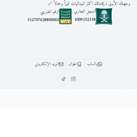
وجهتك الأولى لـ إقتنائك اكثر الميداليات تميزاً وجمالاً 🪄
السجل التجاري
الرقم الضريبي
1009152318
312707628800003
واتساب
الجوال
البريد الإلكتروني