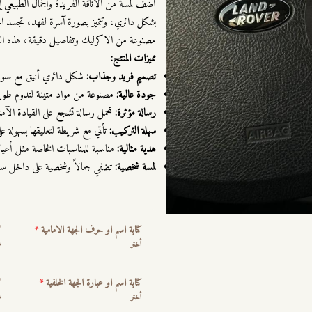
أضف لمسة من الأناقة الفريدة والجمال الطبيعي 
بشكل دائري، وتتميز بصورة آسرة لفهد، تجسد ال
مصنوعة من الاكرليك وتفاصيل دقيقة، هذه التعلي
مميزات المنتج:
تصميم فريد وجذاب:
شكل دائري أنيق مع صورة
جودة عالية:
مصنوعة من مواد متينة لتدوم طويل
رسالة مؤثرة:
تحمل رسالة تشجع على القيادة الآمن
سهلة التركيب:
تأتي مع شريطة لتعليقها بسهولة عل
هدية مثالية:
مناسبة للمناسبات الخاصة مثل أعياد 
لمسة شخصية:
تضفي جمالاً وشخصية على داخل سي
كتابة اسم او حرف الجهة الامامية
*
أختر
كتابة اسم او عبارة الجهة الخلفية
*
أختر