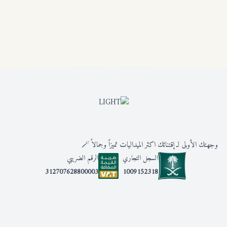
وجهتك الأولى لـ إقتنائك اكثر الميداليات تميزاً وجمالاً 🪄
السجل التجاري
الرقم الضريبي
1009152318
312707628800003