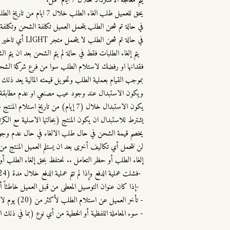
يتم معالجة الاسترداد خلال 7 ايام عمل.
يحق للعميل طلب الغاء الطلب خلال 7 ايام من تاريخ الطلب واسترداد المبلغ كاملاً (مالم يكون مصنع خصيصاً للعميل)
في حالة تم شحن الطلب يتحمل العميل تكلفة الشحن وتكلفة ا
في حالة تم شحن الطلب لا يتحمل متجر LIGHT أي تاخير وعدم التقدم بالإلغاء والاسترداد بعد ان يتم الشحن.
يتم إلغاء الطلبات فقط في حالة لم يتم الشحن بعد ان يتم 
فقدانها او رفضك لاستلام الطلب سوا من فرع شركة الشح
بموجب القيام بعملية الطلب وتحويل قيمته المالية يعد ذلك إقر
ويكون الاستبدال عند وجود عيب مصنعي او عدم مطابقة ا
يكون الاستبدال خلال (7 إيام) من تاريخ استلام المنتج عند وجود عيب مصنعي او عدم مطابقة المنتج.
يشترط للاستبدال ان يكون المنتج (بحالتها الاصلية مع الكرتو
يخصم قيمة الشحن في حال طلب الالغاء في حال عدم وجود
لن نتحمل أي تكاليف أخرى بعد ان يستلم العميل المنتج م
إلغاء الطلب أو حظر التعامل .. نحتفظ بحق إلغاء الطلب أو
-فشلت عملية الدفع وإذا لم تتم عملية الدفع خلال مدة (24 ساعه).
-إذا كان عنوان التوصيل المعطى من قبل العميل خاطئاً 
- تأخر العميل عن استلام الطلب لأكثر من (20) يوم لاستلام طلبه من شركة الشحن.
- سوء المعاملة اللفظية أو الخطية من أي نوع (بما في ذلك الته