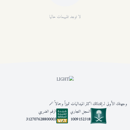
لا توجد تقييمات حاليا
وجهتك الأولى لـ إقتنائك اكثر الميداليات تميزاً وجمالاً 🪄
السجل التجاري
الرقم الضريبي
1009152318
312707628800003