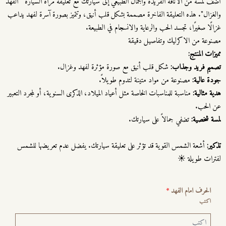
أضف لمسة من الأناقة الفريدة والجمال الطبيعي إلى سيارتك مع تعليقة مرآة السيارة " الفهد
والغزال". هذه التعليقة الفاخرة مصممة بشكل قلب أنيق، وتتميز بصورة آسرة لفهد يداعب
غزالًا صغيرًا، تجسد الحب والرعاية والانسجام في الطبيعة.
مصنوعة من الاكرليك وتفاصيل دقيقة
مميزات المنتج:
تصميم فريد وجذاب:
شكل قلب أنيق مع صورة مؤثرة لفهد وغزال.
جودة عالية:
مصنوعة من مواد متينة لتدوم طويلاً.
هدية مثالية:
مناسبة للمناسبات الخاصة مثل أعياد الميلاد، الذكرى السنوية، أو لمجرد التعبير
عن الحب.
لمسة شخصية:
تضفي جمالاً على سيارتك.
تذكير:
أشعة الشمس القوية قد تؤثر على تعليقة سيارتك. يفضل عدم تعريضها للشمس
لفترات طويلة ☀️
الحرف امام الفهد
*
اكتب