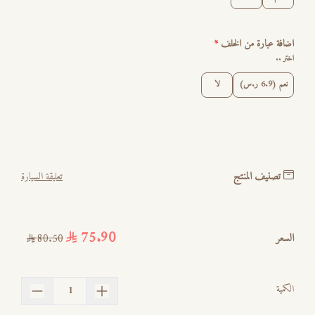
اضافة عبارة من الخلف
*
اختر ..
نعم (6.9 ر.س)
لا
تصنيف المنتج
تعليقة السيارة
75.90
السعر
80.50
الكمية