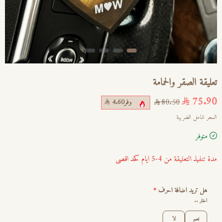
تعليقة الصقر والحمامة
75.90
وفر
4.60
80.50
السعر شامل الضريبة
متوفر
مدة تنفيذ التعليقة من 4-5 ايام كحد اقصى
هل تريد اضافة احرف
*
اختر ..
نعم
لا