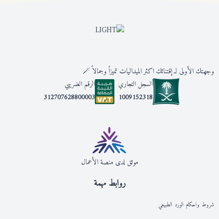
وجهتك الأولى لـ إقتنائك اكثر الميداليات تميزاً وجمالاً 🪄
السجل التجاري
الرقم الضريبي
1009152318
312707628800003
موثق لدى منصة الأعمال
روابط مهمة
شروط واحكام الورد الطبيعي